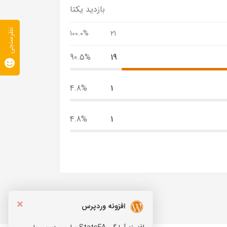
بازدید یکتا
نظرسنجی
100.0%
21
90.5%
19
4.8%
1
4.8%
1
×
افزونه وردپرس