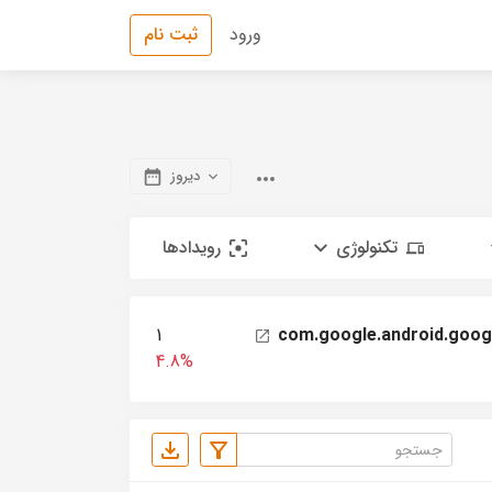
ورود
ثبت نام
دیروز
تکنولوژی
رویدادها
1
com.google.android.goog
4.8%