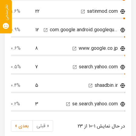
نظرسنجی
1.6%
22
satinmod.com
0.9%
12
com.google.android.googlequicksearchbox
0.6%
8
www.google.co.jp
0.5%
7
search.yahoo.com
0.4%
5
shaadbin.ir
0.2%
3
se.search.yahoo.com
« قبلی
بعدی »
در حال نمایش 1-10 از 23