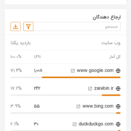
ارجاع دهندگان
وب سایت
بازدید یکتا
کل آمار
1,411
100.0%
71.4%
1,008
www.google.com
17.2%
242
zarebin.ir
3.9%
55
www.bing.com
2.1%
30
duckduckgo.com