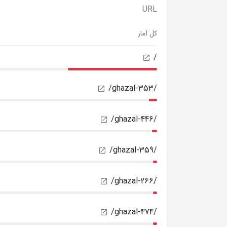
URL
کل آمار
/
/ghazal-353/
/ghazal-446/
/ghazal-359/
/ghazal-266/
/ghazal-474/