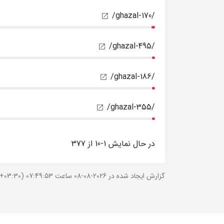
/ghazal-170/
/ghazal-495/
/ghazal-186/
/ghazal-355/
در حال نمایش 1-10 از 377
گزارش ایجاد شده در 2026-08-08 ساعت 07:49:53 (UTC +03:30).