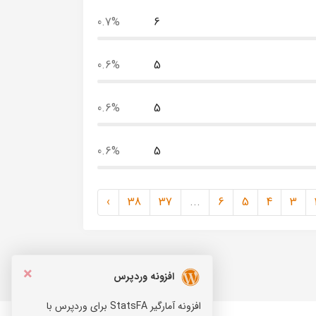
0.7%
6
0.6%
5
0.6%
5
0.6%
5
›
38
37
...
6
5
4
3
×
افزونه وردپرس
افزونه آمارگیر StatsFA برای وردپرس با