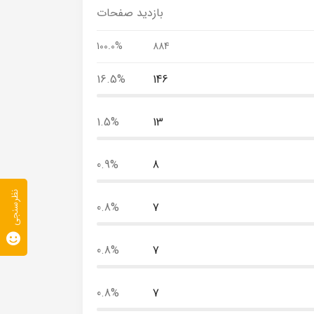
بازدید صفحات
100.0%
884
16.5%
146
1.5%
13
0.9%
8
نظرسنجی
0.8%
7
0.8%
7
0.8%
7