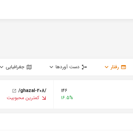
رفتار
دست آوردها
جغرافیایی
/ghazal-208/
146
16.5%
کمترین محبوبیت