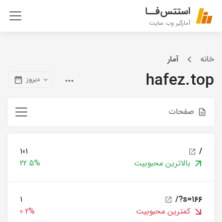
استتس‌فــا
آمارگیر وب سایت
خانه
آمار
hafez.top
دیروز
صفحات
101
/
بالاترین محبوبیت
22.5%
1
/?s=۱۶۶
کمترین محبوبیت
0.2%