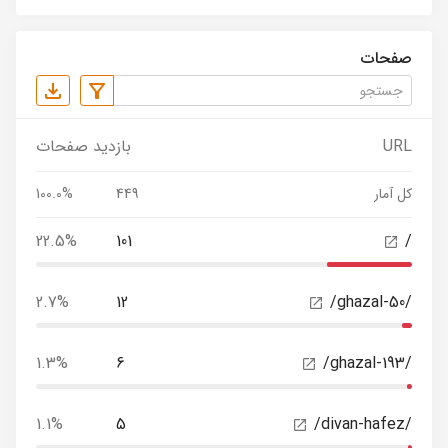
صفحات
URL
بازدید صفحات
کل آمار
449
100.0%
22.5%
101
/
2.7%
12
/ghazal-50/
1.3%
6
/ghazal-193/
1.1%
5
/divan-hafez/