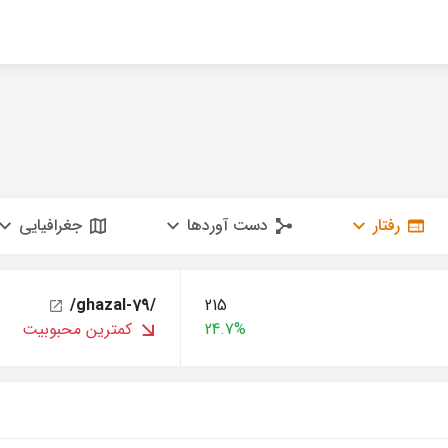
رفتار
دست آوردها
جغرافیایی
/ghazal-79/
215
24.7%
کمترین محبوبیت