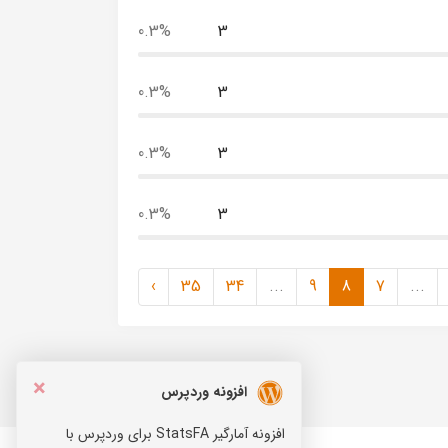
0.3%
3
0.3%
3
0.3%
3
0.3%
3
›
35
34
...
9
8
7
...
×
افزونه وردپرس
افزونه آمارگیر StatsFA برای وردپرس با