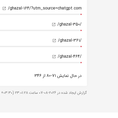
/ghazal-164/?utm_source=chatgpt.com
/ghazal-350/
/ghazal-361/
/ghazal-464/
در حال نمایش 71-80 از 346
گزارش ایجاد شده در 2026-08-07 ساعت 23:01:28 (UTC +03:30).