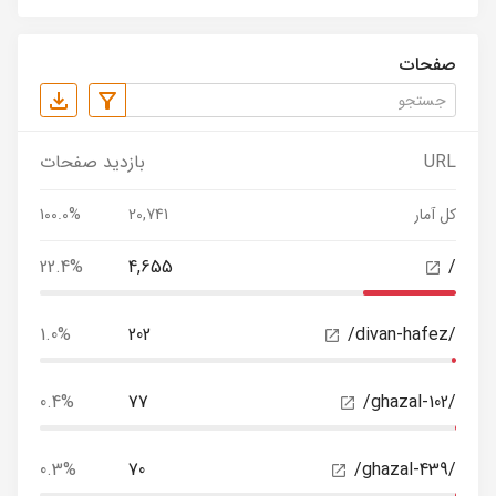
صفحات
URL
بازدید صفحات
کل آمار
20,741
100.0%
22.4%
4,655
/
1.0%
202
/divan-hafez/
0.4%
77
/ghazal-102/
0.3%
70
/ghazal-439/