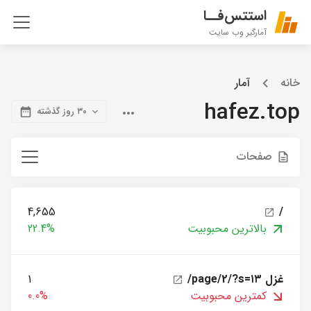
استتس‌فــا
آمارگیر وب سایت
خانه
آمار
hafez.top
۳۰ روز گذشته
صفحات
4,655
/
بالاترین محبوبیت
22.4%
/page/2/?s=غزل ۱۳
1
کمترین محبوبیت
0.0%