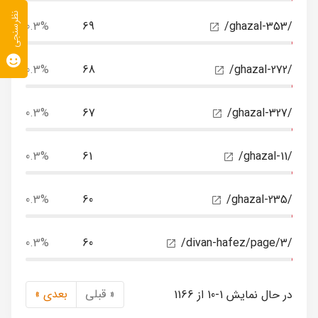
نظرسنجی
0.3%
69
/ghazal-353/
0.3%
68
/ghazal-272/
0.3%
67
/ghazal-327/
0.3%
61
/ghazal-11/
0.3%
60
/ghazal-235/
0.3%
60
/divan-hafez/page/3/
« قبلی
بعدی »
در حال نمایش 1-10 از 1166