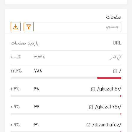
صفحات
URL
بازدید صفحات
کل آمار
3,548
100.0%
22.2%
788
/
1.4%
48
/ghazal-50/
0.9%
32
/ghazal-250/
0.9%
31
/divan-hafez/