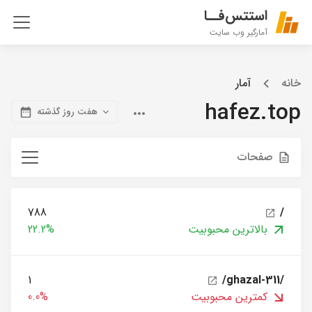
استتس‌فــا
آمارگیر وب سایت
خانه
آمار
hafez.top
هفت روز گذشته
صفحات
788
/
بالاترین محبوبیت
22.2%
1
/ghazal-311/
کمترین محبوبیت
0.0%