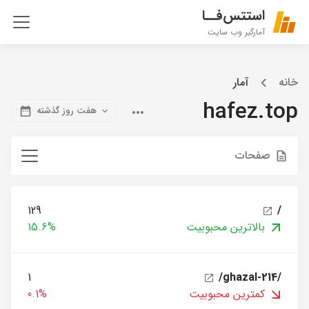
استتس‌فــا
آمارگیر وب سایت
خانه
آمار
hafez.top
هفت روز گذشته
صفحات
129
/
بالاترین محبوبیت
15.6%
1
/ghazal-214/
کمترین محبوبیت
0.1%