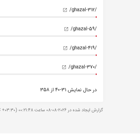
/ghazal-312/
/ghazal-59/
/ghazal-419/
/ghazal-370/
در حال نمایش 31-40 از 358
گزارش ایجاد شده در 2026-08-08 ساعت 00:21:48 (UTC +03:30).