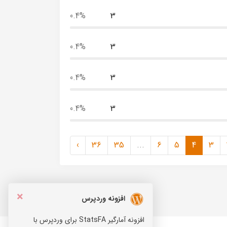
0.4%
3
0.4%
3
0.4%
3
0.4%
3
›
36
35
...
6
5
4
3
×
افزونه وردپرس
افزونه آمارگیر StatsFA برای وردپرس با