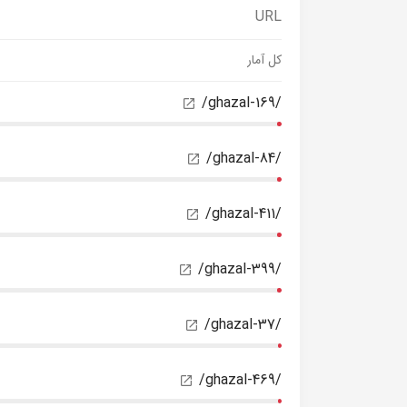
URL
کل آمار
/ghazal-169/
/ghazal-84/
/ghazal-411/
/ghazal-399/
/ghazal-37/
/ghazal-469/