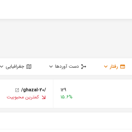
رفتار
دست آوردها
جغرافیایی
/ghazal-20/
129
15.6%
کمترین محبوبیت