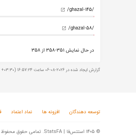
/ghazal-145/
/ghazal-58/
در حال نمایش 351-358 از 358
گزارش ایجاد شده در 2026-08-06 ساعت 16:57:24 (UTC +03:30).
توسعه دهندگان
افزونه ها
نماد اعتماد
ق
© 1405 استتس‌فا | StatsFA. تمامی حقوق محفوظ است.