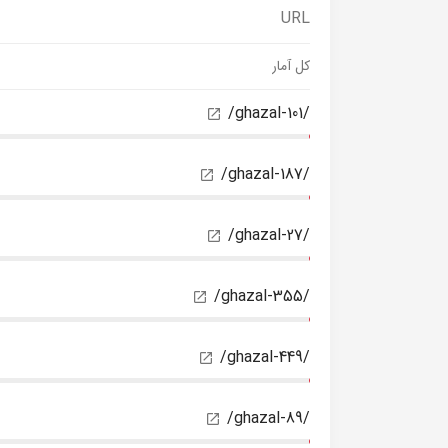
URL
کل آمار
/ghazal-101/
/ghazal-187/
/ghazal-27/
/ghazal-355/
/ghazal-449/
/ghazal-89/