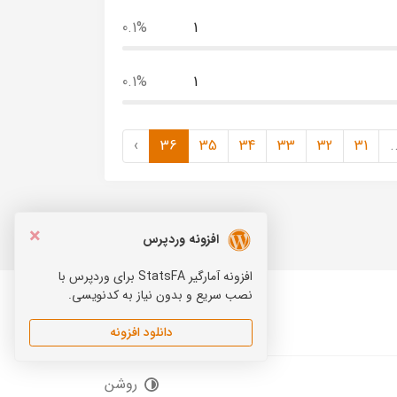
0.1%
1
0.1%
1
›
36
35
34
33
32
31
.
×
افزونه وردپرس
افزونه آمارگیر StatsFA برای وردپرس با
نصب سریع و بدون نیاز به کدنویسی.
دانلود افزونه
Telegram
Instagram
روشن