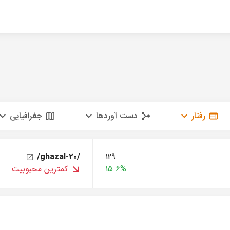
رفتار
دست آوردها
جغرافیایی
/ghazal-20/
129
15.6%
کمترین محبوبیت