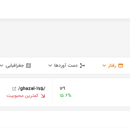
رفتار
دست آوردها
جغرافیایی
/ghazal-175/
129
15.6%
کمترین محبوبیت