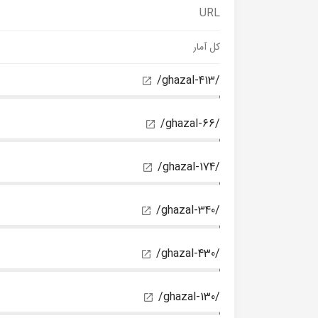
URL
کل آمار
/ghazal-413/
/ghazal-66/
/ghazal-174/
/ghazal-340/
/ghazal-430/
/ghazal-130/