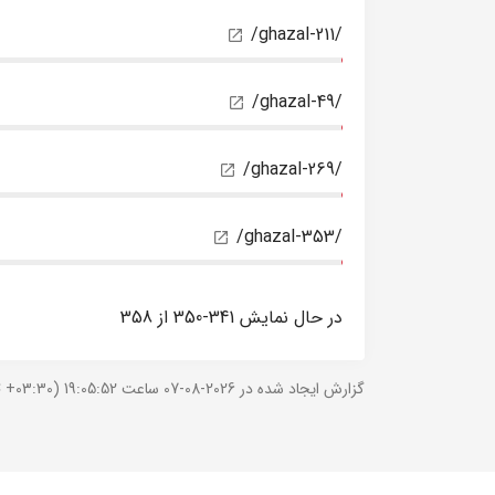
/ghazal-211/
/ghazal-49/
/ghazal-269/
/ghazal-353/
در حال نمایش 341-350 از 358
گزارش ایجاد شده در 2026-08-07 ساعت 19:05:52 (UTC +03:30).