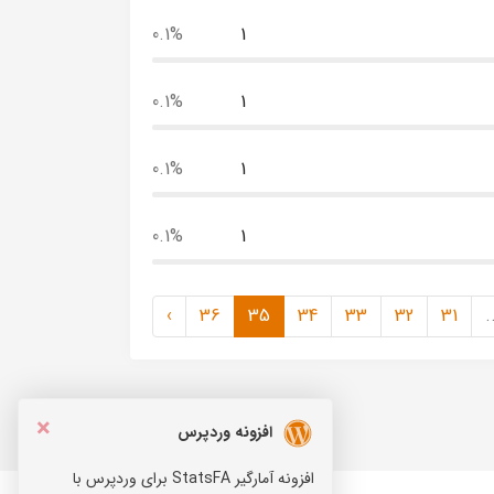
0.1%
1
0.1%
1
0.1%
1
0.1%
1
›
36
35
34
33
32
31
.
×
افزونه وردپرس
افزونه آمارگیر StatsFA برای وردپرس با