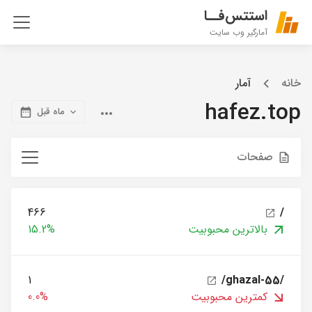
استتس‌فــا
آمارگیر وب سایت
خانه
آمار
hafez.top
ماه قبل
صفحات
466
/
بالاترین محبوبیت
15.2%
1
/ghazal-55/
کمترین محبوبیت
0.0%