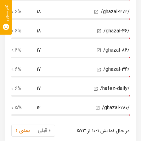
نظرسنجی
0.6%
18
/ghazal-303/
0.6%
18
/ghazal-46/
0.6%
17
/ghazal-86/
0.6%
17
/ghazal-34/
0.6%
17
/hafez-daily/
0.5%
14
/ghazal-280/
« قبلی
بعدی »
در حال نمایش 1-10 از 573