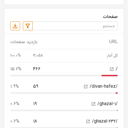
صفحات
URL
بازدید صفحات
کل آمار
3,058
100.0%
15.2%
466
/
1.9%
59
/divan-hafez/
0.6%
19
/ghazal-1/
0.6%
18
/ghazal-232/