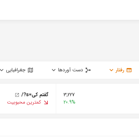
رفتار
دست آوردها
جغرافیایی
3,227
/?s=گفتم کی
20.9%
کمترین محبوبیت