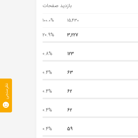
بازدید صفحات
100.0%
15,430
20.9%
3,227
0.8%
123
0.4%
63
نظرسنجی
0.4%
62
0.4%
62
0.4%
59