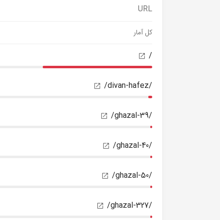
URL
کل آمار
/
/divan-hafez/
/ghazal-39/
/ghazal-40/
/ghazal-50/
/ghazal-327/