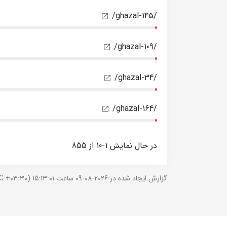
/ghazal-145/
/ghazal-109/
/ghazal-34/
/ghazal-164/
در حال نمایش 1-10 از 855
گزارش ایجاد شده در 2026-08-09 ساعت 15:13:01 (UTC +03:30).