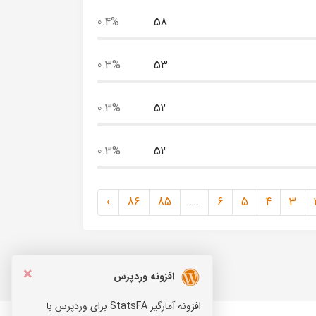
0.4%
58
0.3%
53
0.3%
52
0.3%
52
›
86
85
...
6
5
4
3
×
افزونه وردپرس
افزونه آمارگیر StatsFA برای وردپرس با