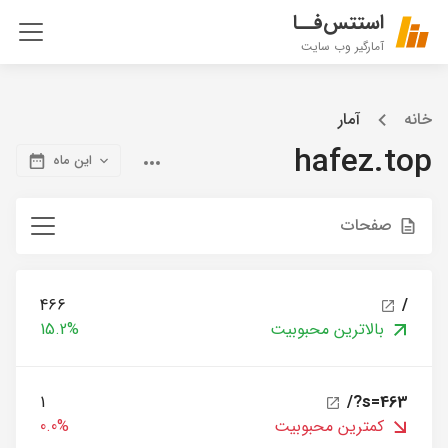
استتس‌فــا
آمارگیر وب سایت
خانه
آمار
hafez.top
این ماه
صفحات
466
/
بالاترین محبوبیت
15.2%
1
/?s=463
کمترین محبوبیت
0.0%