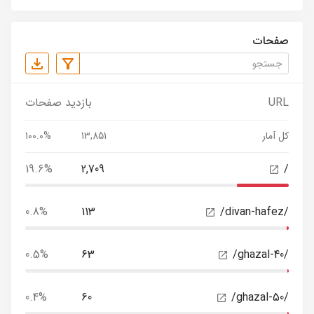
صفحات
URL
بازدید صفحات
کل آمار
13,851
100.0%
19.6%
2,709
/
0.8%
113
/divan-hafez/
0.5%
63
/ghazal-40/
0.4%
60
/ghazal-50/