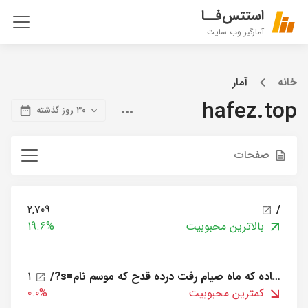
استتس‌فــا
آمارگیر وب سایت
خانه
آمار
hafez.top
۳۰ روز گذشته
صفحات
2,709
/
بالاترین محبوبیت
19.6%
/?s=ساقی بيار باده که ماه صيام رفت درده قدح که موسم نام
1
کمترین محبوبیت
0.0%