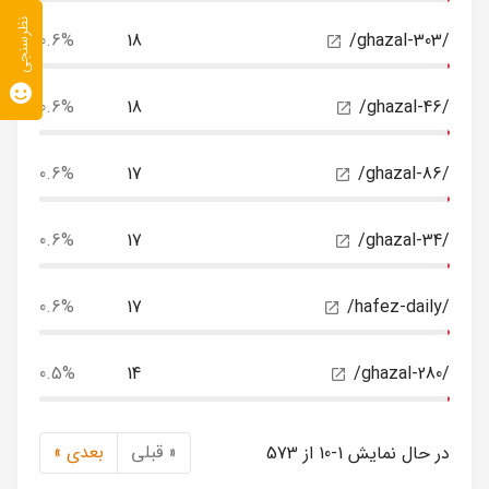
نظرسنجی
0.6%
18
/ghazal-303/
0.6%
18
/ghazal-46/
0.6%
17
/ghazal-86/
0.6%
17
/ghazal-34/
0.6%
17
/hafez-daily/
0.5%
14
/ghazal-280/
« قبلی
بعدی »
در حال نمایش 1-10 از 573