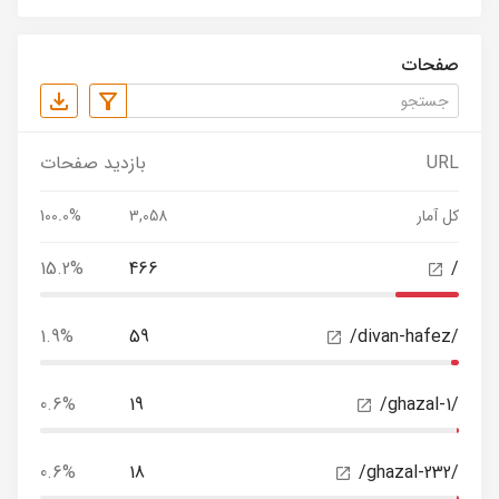
صفحات
URL
بازدید صفحات
کل آمار
3,058
100.0%
15.2%
466
/
1.9%
59
/divan-hafez/
0.6%
19
/ghazal-1/
0.6%
18
/ghazal-232/