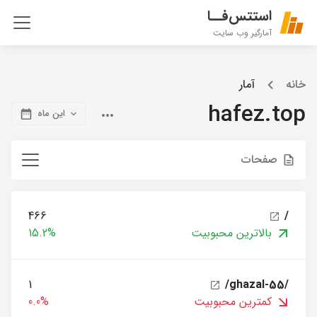
استتس‌فــا
آمارگیر وب سایت
خانه
آمار
hafez.top
این ماه
صفحات
466
/
بالاترین محبوبیت
15.2%
1
/ghazal-55/
کمترین محبوبیت
0.0%