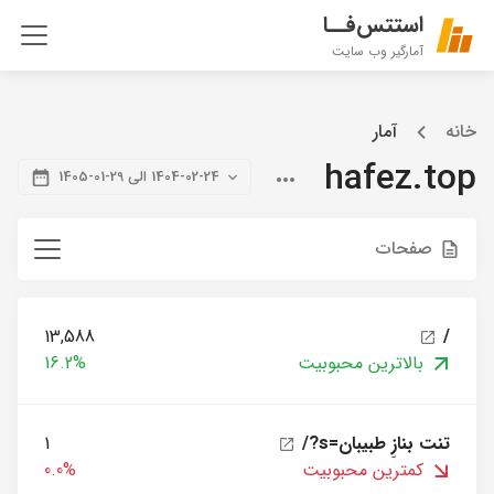
استتس‌فــا
آمارگیر وب سایت
خانه
آمار
hafez.top
1404-02-24 الی 29-01-1405
صفحات
13,588
/
بالاترین محبوبیت
16.2%
/?s=تنت بنازِ طبیبان
1
کمترین محبوبیت
0.0%