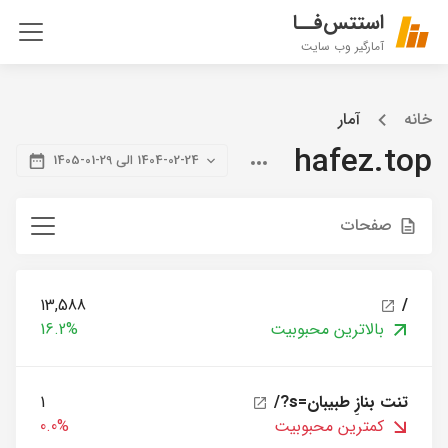
استتس‌فــا
آمارگیر وب سایت
خانه
آمار
hafez.top
1404-02-24 الی 29-01-1405
صفحات
13,588
/
بالاترین محبوبیت
16.2%
/?s=تنت بنازِ طبیبان
1
کمترین محبوبیت
0.0%