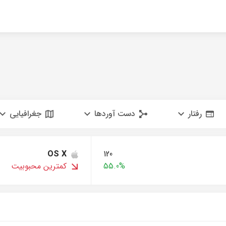
رفتار
دست آوردها
جغرافیایی
OS X
120
55.0%
کمترین محبوبیت