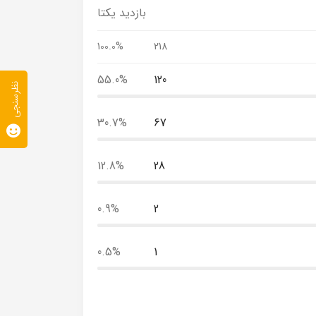
بازدید یکتا
100.0%
218
55.0%
120
نظرسنجی
30.7%
67
12.8%
28
0.9%
2
0.5%
1