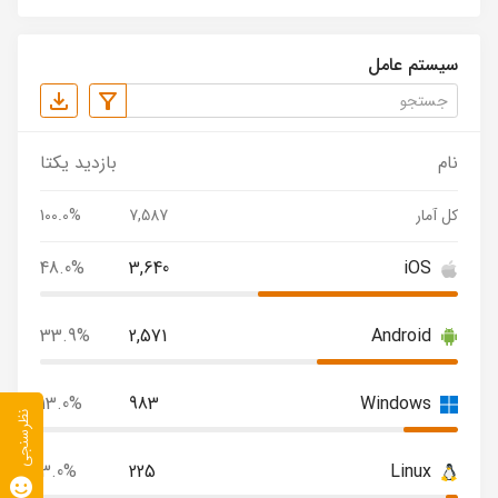
سیستم عامل
نام
بازدید یکتا
کل آمار
7,587
100.0%
48.0%
3,640
iOS
33.9%
2,571
Android
13.0%
983
Windows
نظرسنجی
3.0%
225
Linux