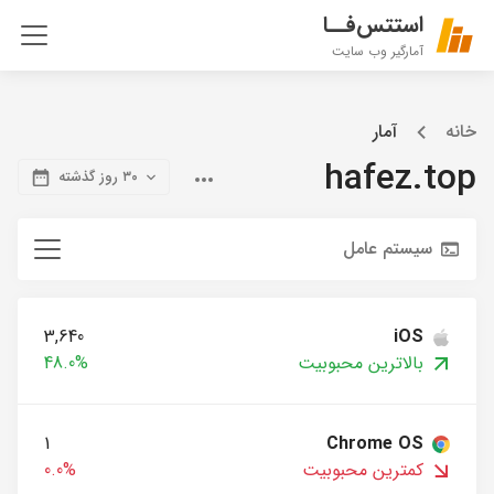
استتس‌فــا
آمارگیر وب سایت
خانه
آمار
hafez.top
۳۰ روز گذشته
سیستم عامل
3,640
iOS
بالاترین محبوبیت
48.0%
1
Chrome OS
کمترین محبوبیت
0.0%