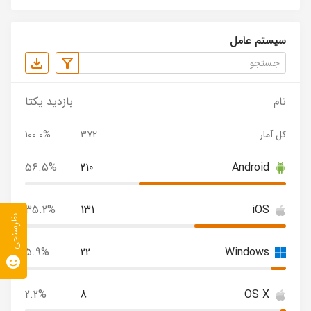
سیستم عامل
نام
بازدید یکتا
کل آمار
372
100.0%
56.5%
210
Android
35.2%
131
iOS
نظرسنجی
5.9%
22
Windows
2.2%
8
OS X