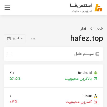
استتس‌فــا
آمارگیر وب سایت
خانه
آمار
hafez.top
امروز
سیستم عامل
210
Android
بالاترین محبوبیت
56.5%
1
Linux
کمترین محبوبیت
0.3%