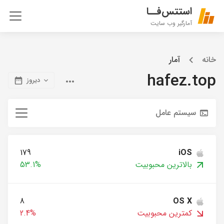
استتس‌فــا
آمارگیر وب سایت
خانه
آمار
hafez.top
دیروز
سیستم عامل
179
iOS
بالاترین محبوبیت
53.1%
8
OS X
کمترین محبوبیت
2.4%