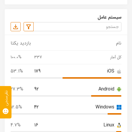
سیستم عامل
نام
بازدید یکتا
کل آمار
337
100.0%
53.1%
179
iOS
27.3%
92
Android
نظرسنجی
12.5%
42
Windows
4.7%
16
Linux