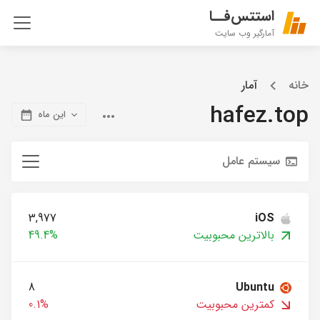
استتس‌فــا
آمارگیر وب سایت
خانه
آمار
hafez.top
این ماه
سیستم عامل
3,977
iOS
بالاترین محبوبیت
49.4%
8
Ubuntu
کمترین محبوبیت
0.1%