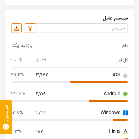
سیستم عامل
نام
بازدید یکتا
کل آمار
8,047
100.0%
49.4%
3,977
iOS
33.6%
2,701
Android
نظرسنجی
12.8%
1,033
Windows
2.3%
187
Linux