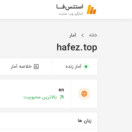
استتس‌فــا
آمارگیر وب سایت
خانه
آمار
hafez.top
آمار زنده
خلاصه آمار
en
بالاترین محبوبیت
زبان ها