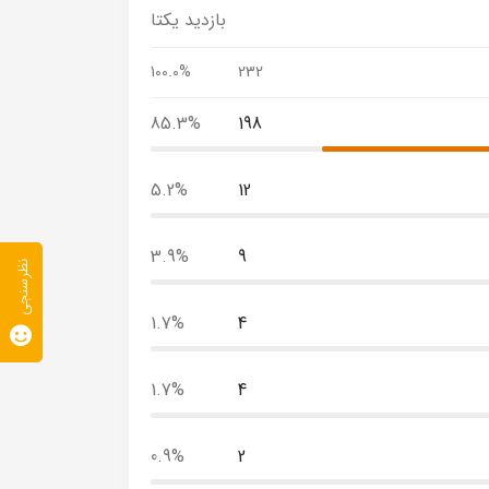
بازدید یکتا
100.0%
232
85.3%
198
5.2%
12
3.9%
9
نظرسنجی
1.7%
4
1.7%
4
0.9%
2