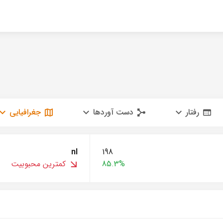
رفتار
دست آوردها
جغرافیایی
nl
198
85.3%
کمترین محبوبیت