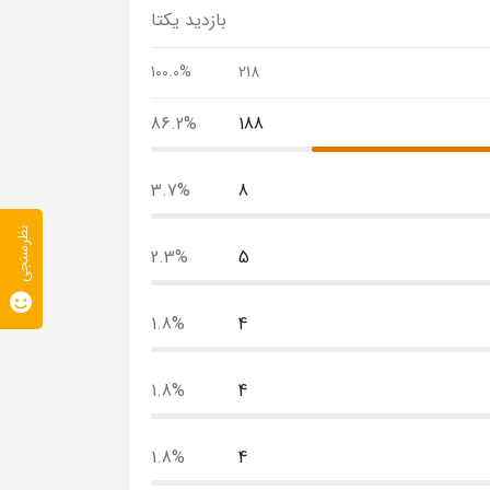
بازدید یکتا
100.0%
218
86.2%
188
3.7%
8
نظرسنجی
2.3%
5
1.8%
4
1.8%
4
1.8%
4