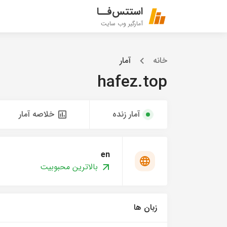
استتس‌فــا
آمارگیر وب سایت
خانه
آمار
hafez.top
آمار زنده
خلاصه آمار
en
بالاترین محبوبیت
زبان ها