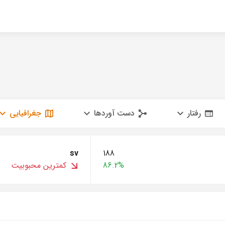
رفتار
دست آوردها
جغرافیایی
sv
188
86.2%
کمترین محبوبیت