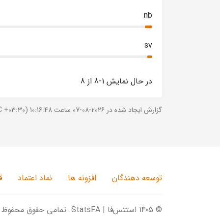
nb
sv
در حال نمایش 1-8 از 8
گزارش ایجاد شده در 2026-08-07 ساعت 10:16:48 (UTC +03:30).
توسعه دهندگان
افزونه ها
نماد اعتماد
ق
© 1405 استتس‌فا | StatsFA. تمامی حقوق محفوظ است.