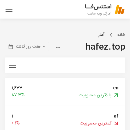
استتس‌فــا
آمارگیر وب سایت
خانه
آمار
hafez.top
هفت روز گذشته
1,633
en
بالاترین محبوبیت
87.3%
1
af
کمترین محبوبیت
0.1%