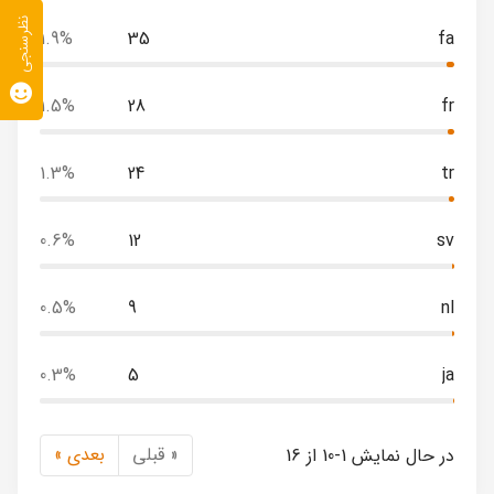
نظرسنجی
1.9%
35
fa
1.5%
28
fr
1.3%
24
tr
0.6%
12
sv
0.5%
9
nl
0.3%
5
ja
« قبلی
بعدی »
در حال نمایش 1-10 از 16