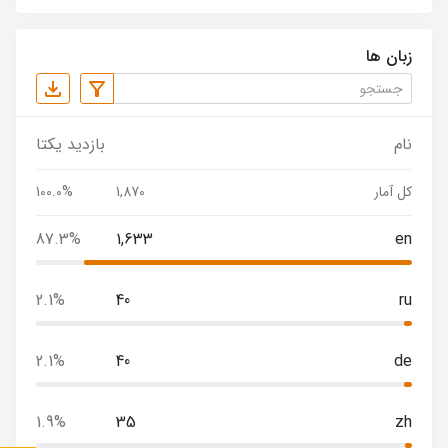
زبان ها
نام
بازدید یکتا
کل آمار
1,870
100.0%
87.3%
1,633
en
2.1%
40
ru
2.1%
40
de
1.9%
35
zh