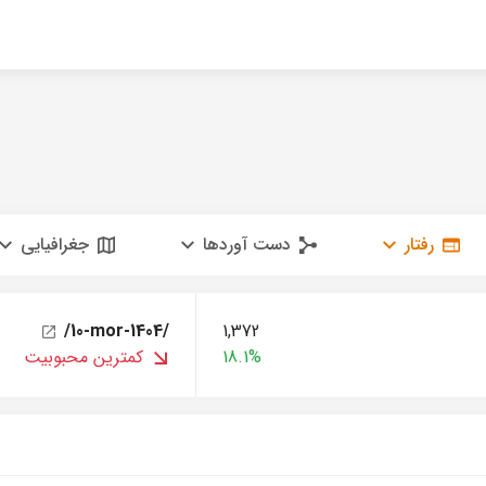
رفتار
دست آوردها
جغرافیایی
/10-mor-1404/
1,372
18.1%
کمترین محبوبیت