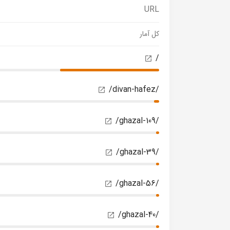
URL
کل آمار
/
/divan-hafez/
/ghazal-109/
/ghazal-39/
/ghazal-56/
/ghazal-40/