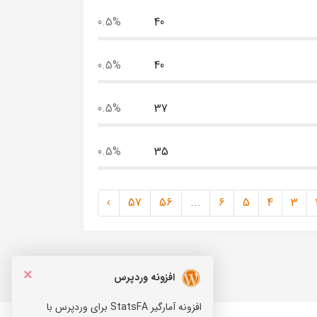
0.5%
40
0.5%
40
0.5%
37
0.5%
35
›
57
56
...
6
5
4
3
×
افزونه وردپرس
افزونه آمارگیر StatsFA برای وردپرس با