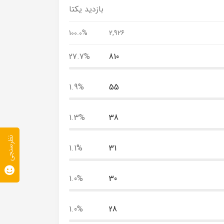
بازدید یکتا
100.0%
2,926
27.7%
810
1.9%
55
1.3%
38
نظرسنجی
1.1%
31
1.0%
30
1.0%
28