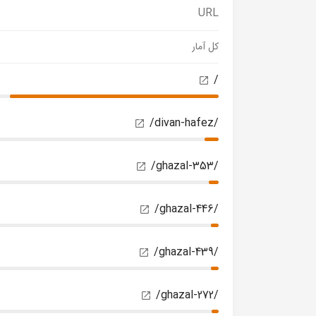
URL
کل آمار
/
/divan-hafez/
/ghazal-353/
/ghazal-446/
/ghazal-439/
/ghazal-272/