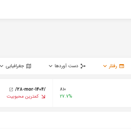
رفتار
دست آوردها
جغرافیایی
/28-mor-1404/
810
27.7%
کمترین محبوبیت