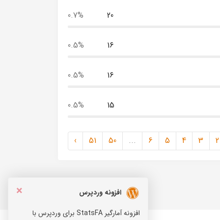
0.7%
20
0.5%
16
0.5%
16
0.5%
15
›
51
50
...
6
5
4
3
2
×
افزونه وردپرس
افزونه آمارگیر StatsFA برای وردپرس با