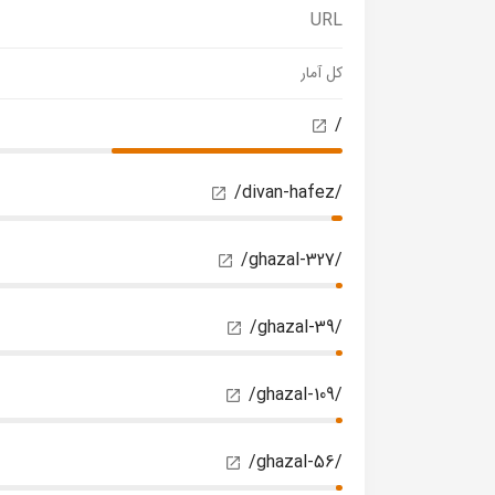
URL
کل آمار
/
/divan-hafez/
/ghazal-327/
/ghazal-39/
/ghazal-109/
/ghazal-56/