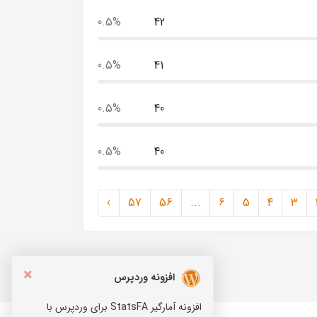
0.5%
42
0.5%
41
0.5%
40
0.5%
40
›
57
56
...
6
5
4
3
×
افزونه وردپرس
افزونه آمارگیر StatsFA برای وردپرس با