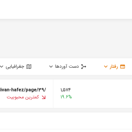
رفتار
دست آوردها
جغرافیایی
divan-hafez/page/39/
1,574
19.6%
کمترین محبوبیت