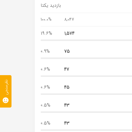
بازدید یکتا
100.0%
8,047
19.6%
1,574
0.9%
75
0.6%
47
نظرسنجی
0.6%
45
0.5%
43
0.5%
43