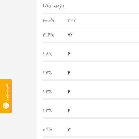
بازدید یکتا
100.0%
337
21.4%
72
1.8%
6
1.2%
4
نظرسنجی
1.2%
4
1.2%
4
0.9%
3