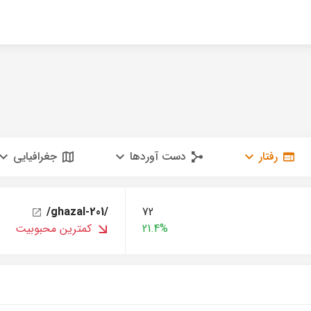
رفتار
دست آوردها
جغرافیایی
/ghazal-201/
72
21.4%
کمترین محبوبیت