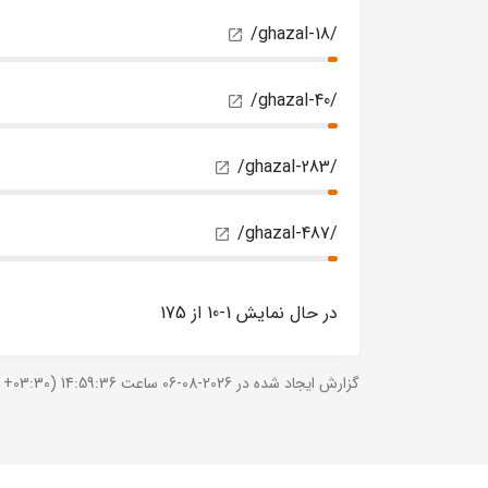
/ghazal-18/
/ghazal-40/
/ghazal-283/
/ghazal-487/
در حال نمایش 1-10 از 175
گزارش ایجاد شده در 2026-08-06 ساعت 14:59:36 (UTC +03:30).