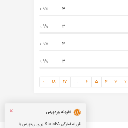
0.9%
3
0.9%
3
0.9%
3
0.9%
3
›
18
17
...
6
5
4
3
2
×
افزونه وردپرس
افزونه آمارگیر StatsFA برای وردپرس با