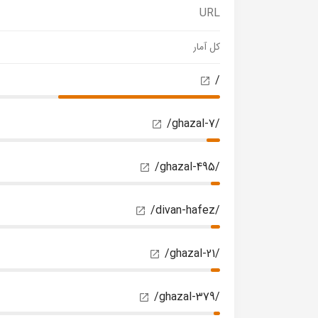
URL
کل آمار
/
/ghazal-7/
/ghazal-495/
/divan-hafez/
/ghazal-21/
/ghazal-379/