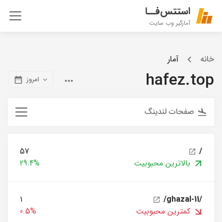
استتس‌فــا
آمارگیر وب سایت
خانه
آمار
hafez.top
امروز
صفحات لندینگ
57
/
بالاترین محبوبیت
29.4%
1
/ghazal-11/
کمترین محبوبیت
0.5%