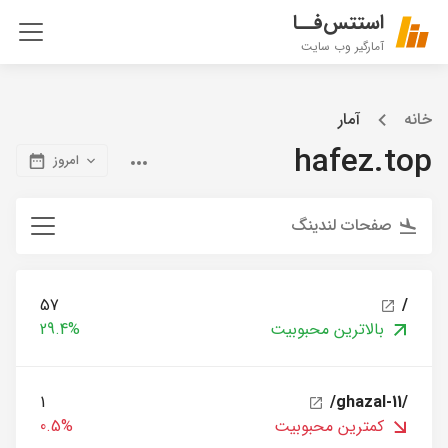
استتس‌فــا
آمارگیر وب سایت
خانه
آمار
hafez.top
امروز
صفحات لندینگ
57
/
بالاترین محبوبیت
29.4%
1
/ghazal-11/
کمترین محبوبیت
0.5%