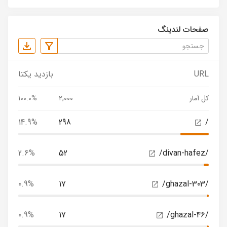
صفحات لندینگ
URL
بازدید یکتا
کل آمار
2,000
100.0%
14.9%
298
/
2.6%
52
/divan-hafez/
0.9%
17
/ghazal-303/
0.9%
17
/ghazal-46/