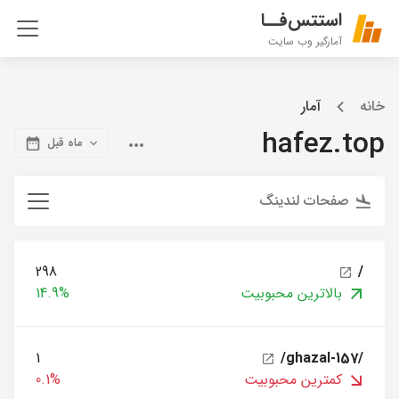
استتس‌فــا
آمارگیر وب سایت
خانه
آمار
hafez.top
ماه قبل
صفحات لندینگ
298
/
بالاترین محبوبیت
14.9%
1
/ghazal-157/
کمترین محبوبیت
0.1%