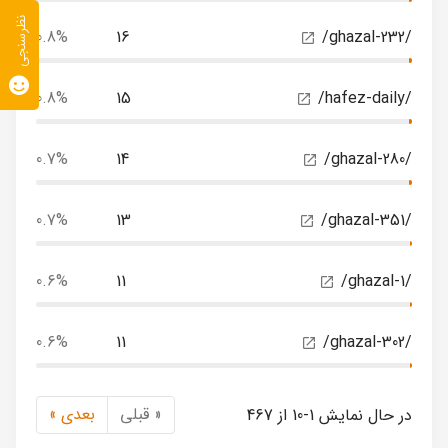
نظرسنجی
0.8%
16
/ghazal-232/
0.8%
15
/hafez-daily/
0.7%
14
/ghazal-280/
0.7%
13
/ghazal-351/
0.6%
11
/ghazal-1/
0.6%
11
/ghazal-302/
« قبلی
بعدی »
در حال نمایش 1-10 از 467