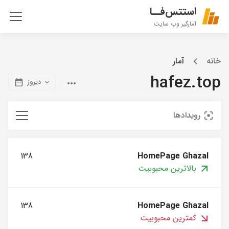
استتس‌فــا
آمارگیر وب سایت
خانه
آمار
hafez.top
دیروز
رویدادها
138
HomePage Ghazal
بالاترین محبوبیت
138
HomePage Ghazal
کمترین محبوبیت