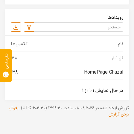
رویدادها
نام
تکمیل‌ها
نظرسنجی
کل آمار
138
138
HomePage Ghazal
در حال نمایش 1-1 از 1
گزارش ایجاد شده در 2026-08-08 ساعت 13:19:30 (UTC +03:30).
رفرش
کردن گزارش