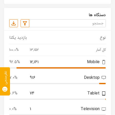
دستگاه ها
نوع
بازدید یکتا
کل آمار
13,152
100.0%
92.5%
12,161
Mobile
نظرسنجی
7.0%
916
Desktop
0.6%
74
Tablet
0.0%
1
Television