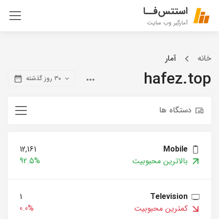
استتس‌فــا
آمارگیر وب سایت
خانه
آمار
hafez.top
۳۰ روز گذشته
دستگاه ها
12,161
Mobile
بالاترین محبوبیت
92.5%
1
Television
کمترین محبوبیت
0.0%