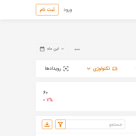
ورود
ثبت نام
این ماه
تکنولوژی
رویدادها
60
0.7%