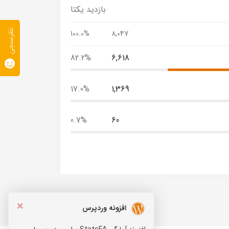
بازدید یکتا
نظرسنجی
100.0%
8,047
82.2%
6,618
17.0%
1,369
0.7%
60
×
افزونه وردپرس