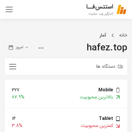
استتس‌فــا
آمارگیر وب سایت
خانه
آمار
hafez.top
امروز
دستگاه ها
327
Mobile
بالاترین محبوبیت
87.9%
14
Tablet
کمترین محبوبیت
3.8%