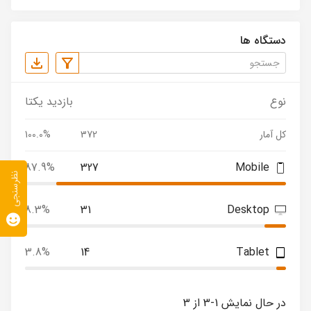
دستگاه ها
نوع
بازدید یکتا
کل آمار
372
100.0%
87.9%
327
Mobile
نظرسنجی
8.3%
31
Desktop
3.8%
14
Tablet
در حال نمایش 1-3 از 3