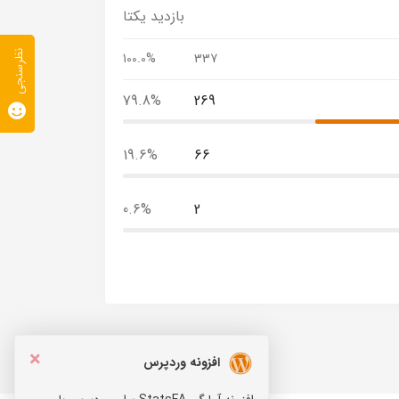
بازدید یکتا
نظرسنجی
100.0%
337
79.8%
269
19.6%
66
0.6%
2
×
افزونه وردپرس