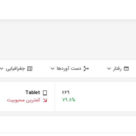
رفتار
دست آوردها
جغرافیایی
Tablet
269
79.8%
کمترین محبوبیت