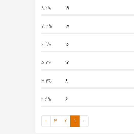
8.2%
19
7.3%
17
6.9%
16
5.2%
12
3.4%
8
2.6%
6
›
3
2
1
‹