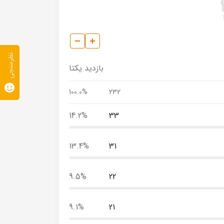
نظرسنجی
بازدید یکتا
100.0%
232
14.2%
33
13.4%
31
9.5%
22
9.1%
21