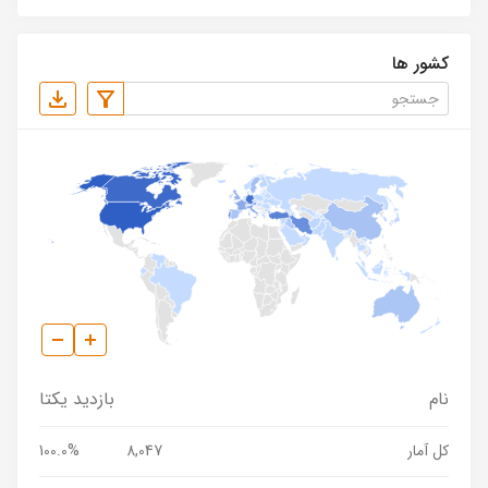
کشور ها
نام
بازدید یکتا
کل آمار
8,047
100.0%