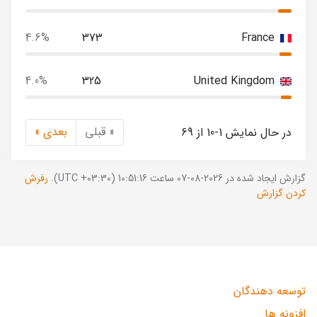
4.6%
373
France
4.0%
325
United Kingdom
« قبلی
بعدی »
در حال نمایش 1-10 از 69
گزارش ایجاد شده در 2026-08-07 ساعت 10:51:16 (UTC +03:30).
رفرش
کردن گزارش
توسعه دهندگان
افزونه ها