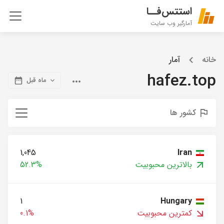
استتس‌فــا
آمارگیر وب سایت
خانه
آمار
hafez.top
ماه قبل
کشور ها
1,045
Iran
بالاترین محبوبیت
52.3%
1
Hungary
کمترین محبوبیت
0.1%