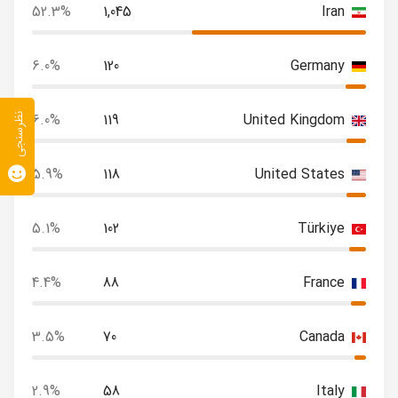
52.3%
1,045
Iran
6.0%
120
Germany
6.0%
119
United Kingdom
نظرسنجی
5.9%
118
United States
5.1%
102
Türkiye
4.4%
88
France
3.5%
70
Canada
2.9%
58
Italy