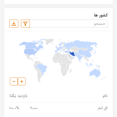
کشور ها
نام
بازدید یکتا
کل آمار
2,000
100.0%