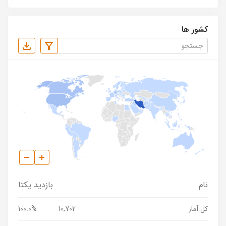
کشور ها
نام
بازدید یکتا
کل آمار
10,702
100.0%