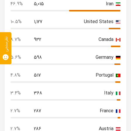
46.9%
5,015
Iran
10.5%
1,127
United States
8.7%
932
Canada
نظرسنجی
5.6%
598
Germany
4.8%
517
Portugal
3.4%
368
Italy
2.7%
287
France
2.7%
286
Austria