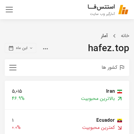
استتس‌فــا
آمارگیر وب سایت
خانه
آمار
hafez.top
این ماه
کشور ها
5,015
Iran
بالاترین محبوبیت
46.9%
1
Ecuador
کمترین محبوبیت
0.0%