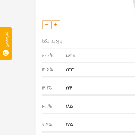
نظرسنجی
بازدید یکتا
100.0%
1,848
12.6%
233
12.1%
224
10.0%
185
9.5%
175