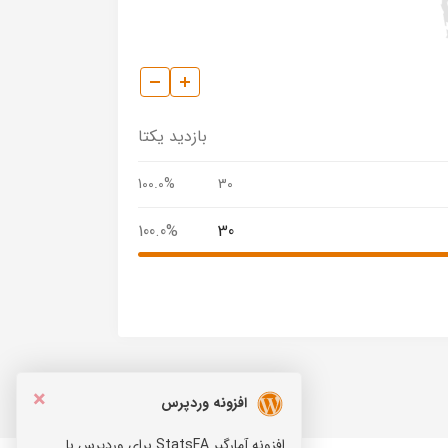
بازدید یکتا
100.0%
30
100.0%
30
×
افزونه وردپرس
افزونه آمارگیر StatsFA برای وردپرس با