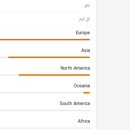
نام
کل آمار
Europe
Asia
North America
Oceania
South America
Africa