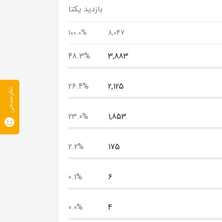
بازدید یکتا
100.0%
8,047
48.3%
3,883
26.4%
2,125
نظرسنجی
23.0%
1,853
2.2%
175
0.1%
6
0.0%
4