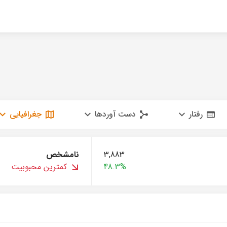
رفتار
دست آوردها
جغرافیایی
3,883
نامشخص
48.3%
کمترین محبوبیت