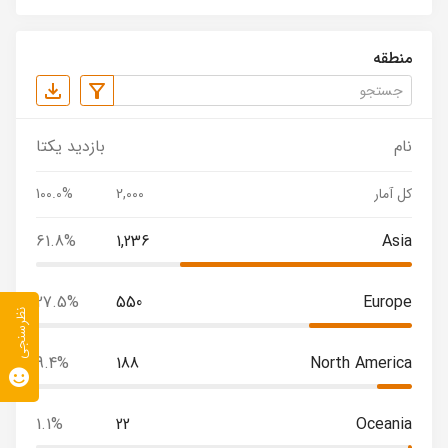
منطقه
نام
بازدید یکتا
کل آمار
2,000
100.0%
61.8%
1,236
Asia
27.5%
550
Europe
نظرسنجی
9.4%
188
North America
1.1%
22
Oceania