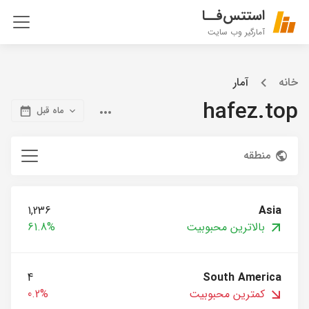
استتس‌فــا
آمارگیر وب سایت
خانه
آمار
hafez.top
ماه قبل
منطقه
1,236
Asia
بالاترین محبوبیت
61.8%
4
South America
کمترین محبوبیت
0.2%