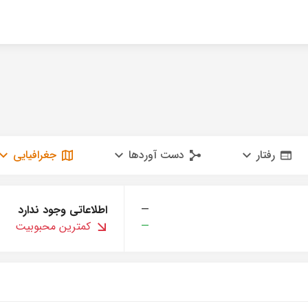
رفتار
دست آوردها
جغرافیایی
—
اطلاعاتی وجود ندارد
—
کمترین محبوبیت