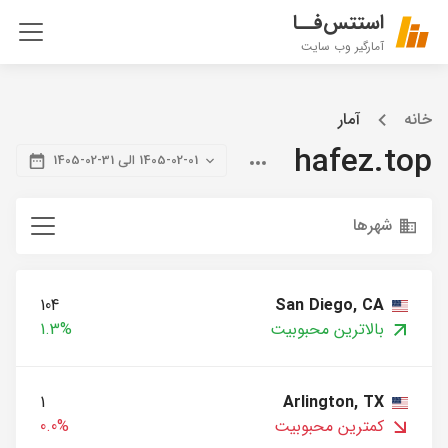
استتس‌فــا
آمارگیر وب سایت
خانه
آمار
hafez.top
1405-02-01 الی 31-02-1405
شهرها
104
San Diego, CA
بالاترین محبوبیت
1.3%
1
Arlington, TX
کمترین محبوبیت
0.0%