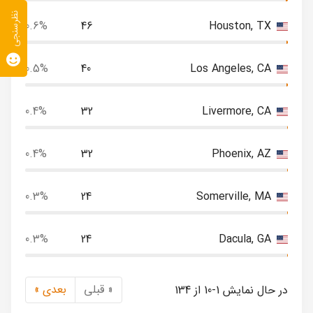
نظرسنجی
0.6%
46
Houston, TX
0.5%
40
Los Angeles, CA
0.4%
32
Livermore, CA
0.4%
32
Phoenix, AZ
0.3%
24
Somerville, MA
0.3%
24
Dacula, GA
« قبلی
بعدی »
در حال نمایش 1-10 از 134