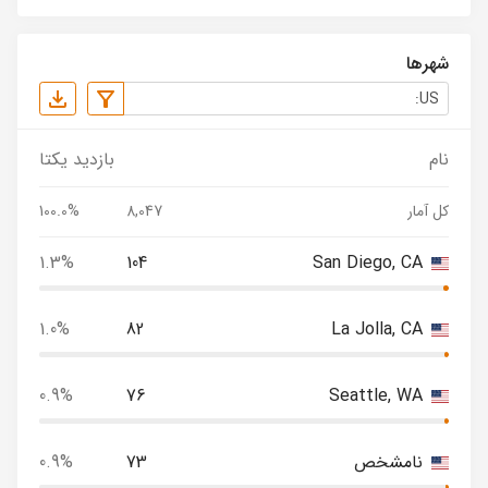
شهرها
نام
بازدید یکتا
کل آمار
8,047
100.0%
1.3%
104
San Diego, CA
1.0%
82
La Jolla, CA
0.9%
76
Seattle, WA
نامشخص
73
0.9%