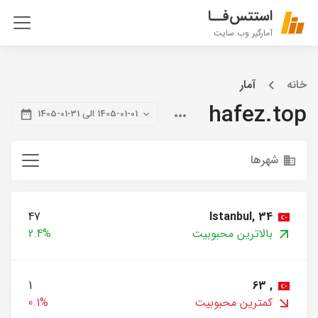
استتس‌فــا
آمارگیر وب سایت
خانه
آمار
hafez.top
1405-01-01 الی 31-01-1405
شهرها
47
Istanbul, 34
بالاترین محبوبیت
2.4%
1
, 63
کمترین محبوبیت
0.1%