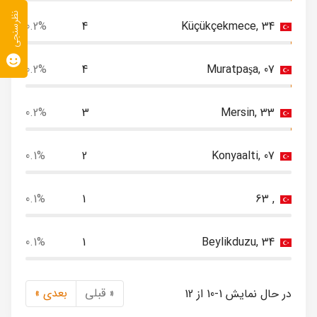
نظرسنجی
0.2%
4
Küçükçekmece, 34
0.2%
4
Muratpaşa, 07
0.2%
3
Mersin, 33
0.1%
2
Konyaalti, 07
0.1%
1
, 63
0.1%
1
Beylikduzu, 34
« قبلی
بعدی »
در حال نمایش 1-10 از 12