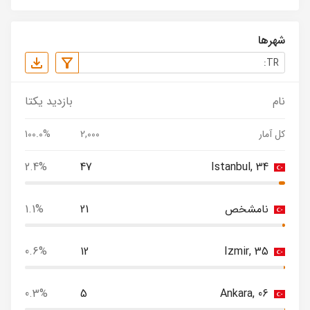
شهرها
نام
بازدید یکتا
کل آمار
2,000
100.0%
2.4%
47
Istanbul, 34
نامشخص
21
1.1%
0.6%
12
Izmir, 35
0.3%
5
Ankara, 06