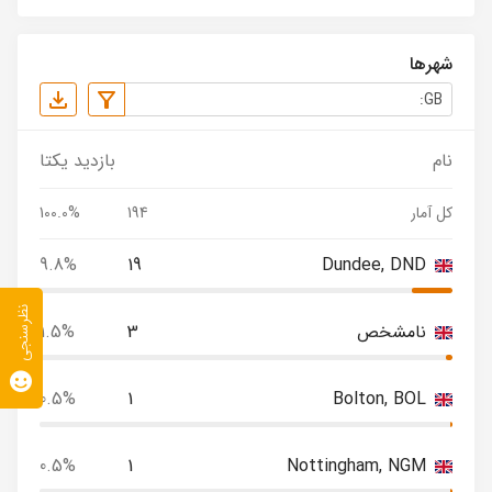
شهرها
نام
بازدید یکتا
کل آمار
194
100.0%
9.8%
19
Dundee, DND
نظرسنجی
نامشخص
3
1.5%
0.5%
1
Bolton, BOL
0.5%
1
Nottingham, NGM