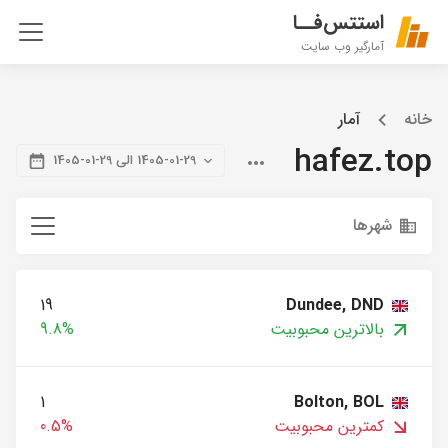
استتس‌فــا
آمارگیر وب سایت
خانه
آمار
hafez.top
1405-01-29 الی 29-01-1405
شهرها
19
Dundee, DND
بالاترین محبوبیت
9.8%
1
Bolton, BOL
کمترین محبوبیت
0.5%